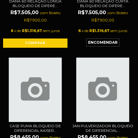
DANA 60 RELAÇÃO LONGA
DANA 60 RELAÇÃO CURTA
BLOQUEIO DE DIFERE...
BLOQUEIO DE DIFERE...
R$7.505,00
R$7.505,00
com
Boleto
com
Boleto
R$7.900,00
R$7.900,00
6
x de
R$1.316,67
sem juros
6
x de
R$1.316,67
sem juros
CASE PUMA BLOQUEIO DE
JAN PULVERIZADOR BLOQUEIO
DIFERENCIAL KAISER...
DE DIFERENCIAL...
R$8.455,00
R$8.455,00
com
Boleto
com
Boleto