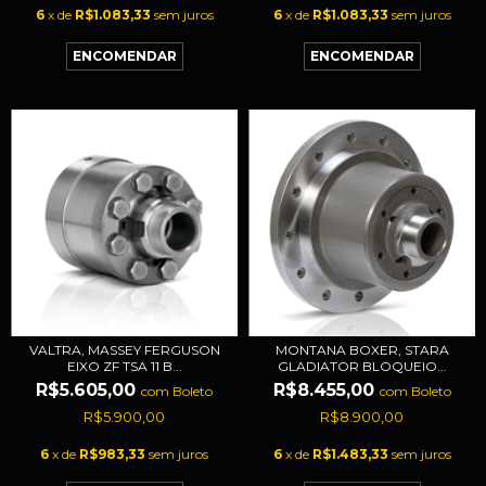
6
x de
R$1.083,33
sem juros
6
x de
R$1.083,33
sem juros
VALTRA, MASSEY FERGUSON
MONTANA BOXER, STARA
EIXO ZF TSA 11 B...
GLADIATOR BLOQUEIO...
R$5.605,00
R$8.455,00
com
Boleto
com
Boleto
R$5.900,00
R$8.900,00
6
x de
R$983,33
sem juros
6
x de
R$1.483,33
sem juros