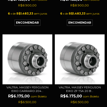
R$8.900,00
R$8.900,00
6
x de
R$1.483,33
sem juros
6
x de
R$1.483,33
sem juros
VALTRA, MASSEY FERGUSON
VALTRA, MASSEY FERGUSON
EIXO CARRARO 204...
EIXO ZF TSA 20 B...
R$6.175,00
R$6.175,00
com
Boleto
com
Boleto
R$6.500,00
R$6.500,00