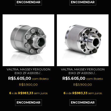
VALTRA, MASSEY FERGUSON
VALTRA, MASSEY FERGUSON
EIXO ZF AS3035 /...
EIXO ZF AS3050 /...
R$5.605,00
R$5.605,00
com
Boleto
com
Boleto
R$5.900,00
R$5.900,00
6
x de
R$983,33
sem juros
6
x de
R$983,33
sem juros