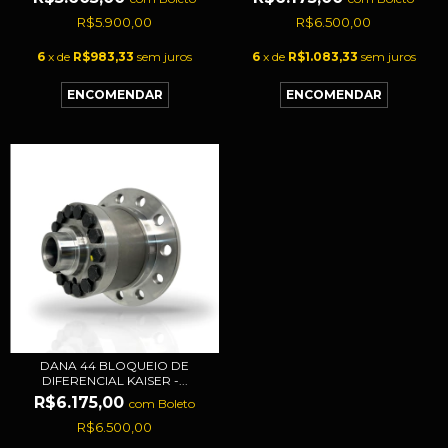
R$5.900,00
R$6.500,00
6
x de
R$983,33
sem juros
6
x de
R$1.083,33
sem juros
DANA 44 BLOQUEIO DE
DIFERENCIAL KAISER -...
R$6.175,00
com
Boleto
R$6.500,00